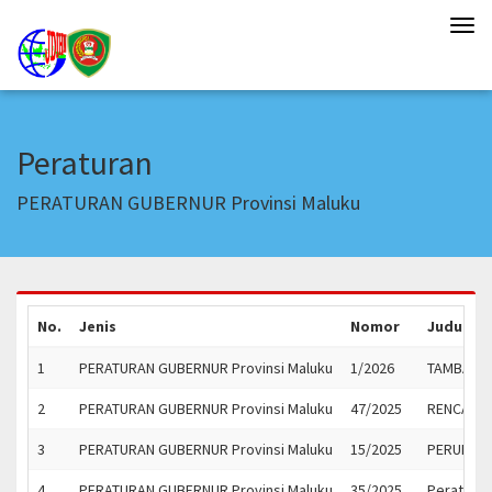
Tog
navi
Peraturan
PERATURAN GUBERNUR Provinsi Maluku
No.
Jenis
Nomor
Judul
1
PERATURAN GUBERNUR Provinsi Maluku
1/2026
TAMBAHAN
2
PERATURAN GUBERNUR Provinsi Maluku
47/2025
RENCANA 
3
PERATURAN GUBERNUR Provinsi Maluku
15/2025
PERUBAHA
4
PERATURAN GUBERNUR Provinsi Maluku
35/2025
Peratura