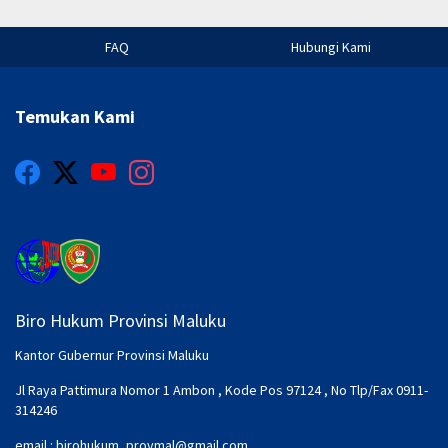
FAQ
Hubungi Kami
Temukan Kami
Biro Hukum Provinsi Maluku
Kantor Gubernur Provinsi Maluku
Jl Raya Pattimura Nomor 1 Ambon , Kode Pos 97124 , No Tlp/Fax 0911-
314246
email :
birohukum_provmal@gmail.com