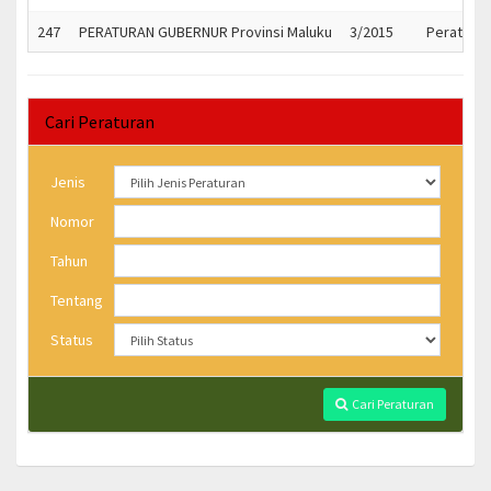
247
PERATURAN GUBERNUR Provinsi Maluku
3/2015
Peratura
Cari Peraturan
Jenis
Nomor
Tahun
Tentang
Status
Cari Peraturan