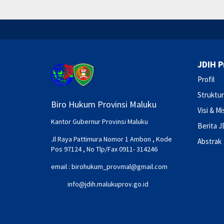
JDIH P
Profil
Struktur
Biro Hukum Provinsi Maluku
Visi & Mi
Kantor Gubernur Provinsi Maluku
Berita J
Jl Raya Pattimura Nomor 1 Ambon , Kode
Abstrak
Pos 97124 , No Tlp/Fax 0911- 314246
email :
birohukum_provmal@gmail.com
info@jdih.malukuprov.go.id