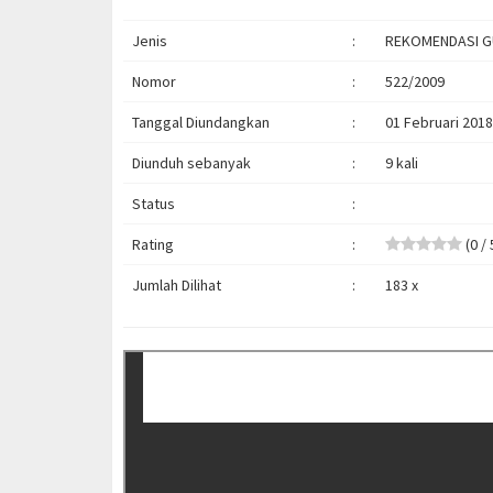
Jenis
:
REKOMENDASI GU
Nomor
:
522/2009
Tanggal Diundangkan
:
01 Februari 2018
Diunduh sebanyak
:
9 kali
Status
:
Rating
:
(0 / 
Jumlah Dilihat
:
183 x