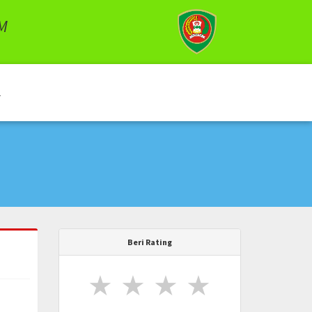
M
Beri Rating
★
★
★
★