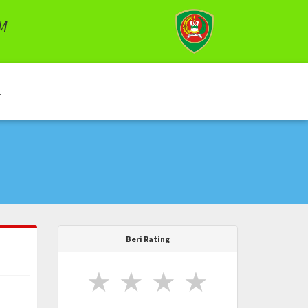
M
Beri Rating
★
★
★
★