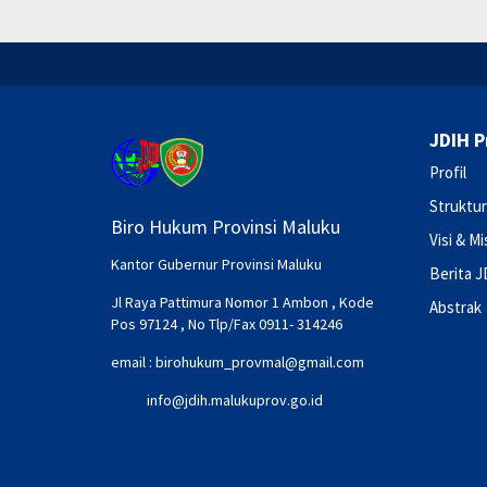
JDIH P
Profil
Struktur
Biro Hukum Provinsi Maluku
Visi & Mi
Kantor Gubernur Provinsi Maluku
Berita J
Jl Raya Pattimura Nomor 1 Ambon , Kode
Abstrak
Pos 97124 , No Tlp/Fax 0911- 314246
email :
birohukum_provmal@gmail.com
info@jdih.malukuprov.go.id