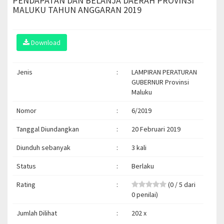
PENDAPATAN DAN BELANJA DAERAH PROVINSI
MALUKU TAHUN ANGGARAN 2019
Download
Jenis
:
LAMPIRAN PERATURAN
GUBERNUR Provinsi
Maluku
Nomor
:
6/2019
Tanggal Diundangkan
:
20 Februari 2019
Diunduh sebanyak
:
3 kali
Status
:
Berlaku
Rating
:
(0 / 5 dari
0 penilai)
Jumlah Dilihat
:
202 x