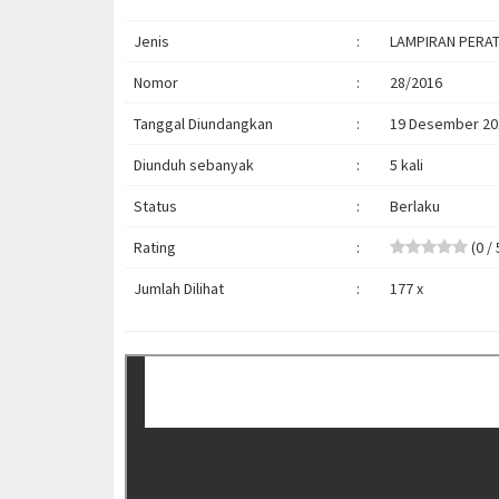
Jenis
:
LAMPIRAN PERAT
Nomor
:
28/2016
Tanggal Diundangkan
:
19 Desember 20
Diunduh sebanyak
:
5 kali
Status
:
Berlaku
Rating
:
(0 / 
Jumlah Dilihat
:
177 x