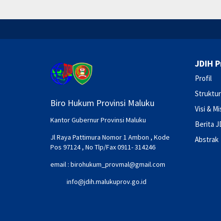
JDIH P
Profil
Struktur
Biro Hukum Provinsi Maluku
Visi & Mi
Kantor Gubernur Provinsi Maluku
Berita J
Jl Raya Pattimura Nomor 1 Ambon , Kode
Abstrak
Pos 97124 , No Tlp/Fax 0911- 314246
email :
birohukum_provmal@gmail.com
info@jdih.malukuprov.go.id