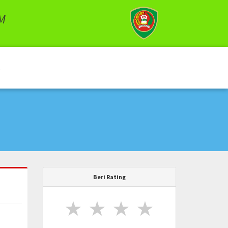
M
Beri Rating
★
★
★
★