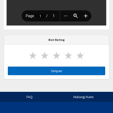
Beri Rating
★
★
★
★
★
Simpan
FAQ
Hubungi Kami